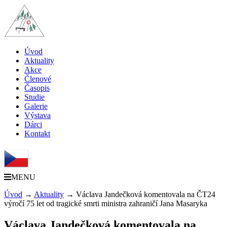
Úvod
Aktuality
Akce
Členové
Časopis
Studie
Galerie
Výstava
Dárci
Kontakt
MENU
Úvod
→
Aktuality
→
Václava Jandečková komentovala na ČT24
výročí 75 let od tragické smrti ministra zahraničí Jana Masaryka
Václava Jandečková komentovala na