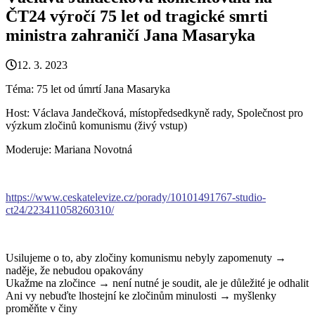
ČT24 výročí 75 let od tragické smrti
ministra zahraničí Jana Masaryka
12. 3. 2023
Téma: 75 let od úmrtí Jana Masaryka
Host: Václava Jandečková, místopředsedkyně rady, Společnost pro
výzkum zločinů komunismu (živý vstup)
Moderuje: Mariana Novotná
https://www.ceskatelevize.cz/porady/10101491767-studio-
ct24/223411058260310/
Usilujeme o to, aby zločiny komunismu nebyly zapomenuty →
naděje, že nebudou opakovány
Ukažme na zločince → není nutné je soudit, ale je důležité je odhalit
Ani vy nebuďte lhostejní ke zločinům minulosti → myšlenky
proměňte v činy