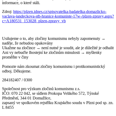
informace, o které stáli.
Zdroj:
https://plzen.idnes.cz/spisovatelka-badatelka-domazlicko-
vaclava-jandeckova-stb-hranice-komuniste-17w-/plzen-zpravy.aspx?
c=A180531_153028_plzen-zpravy_vb
Usilujeme o to, aby zločiny komunismu nebyly zapomenuty →
naděje, že nebudou opakovány
Ukažme na zločince → není nutné je soudit, ale je důležité je odhalit
Ani vy nebuďte lhostejní ke zločinům minulosti → myšlenky
proměňte v činy
Pomozte nám zkoumat zločiny komunismu i protikomunistický
odboj. Děkujeme.
284182407 / 0300
Společnost pro výzkum zločinů komunismu z.s.
IČO: 070 22 042, se sídlem Prokopa Velikého 572, Týnské
Předměstí, 344 01 Domažlice,
zapsaný ve spolkovém rejstříku Krajského soudu v Plzni pod sp. zn.
L 8455