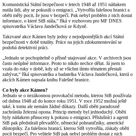
Komunistická Státní bezpečnost v letech 1948 až 1951 nátlakem
nutila lidi, aby se pokusili o emigraci. „Vytvořila falešnou hranici a
oběti měly pocit, že jsou v bezpečí. Pak nebyl problém z nich dostat
informace, o které StB stála,“ říká v rozhovoru pro MF DNES
spisovatelka Václava Jandečková ze Kdyně.
Takzvané akce Kámen byly jedny z nejodpornějších akcí Státní
bezpečnosti v době totality. Práce na jejich zdokumentování se
podobá detektivní práci.
„Jednalo se pochopitelně o přísně utajované akce. V archivech jsou
často neúplné informace. Proto to nikdo nechce dělat. Já jsem to
vzala do ruky v době, kdy už se všichni tímto tématem přestali
zabývat,“ říká spisovatelka a badatelka Václava Jandečková, která o
akcích Kámen napsala knihu Falešné hranice.
Co byly akce Kámen?
Jednalo se o nezákonnou provokační metodu, kterou StB používala
od dubna 1948 až do konce roku 1951. V roce 1952 možná ještě
také, k tomu ale nemám žádné důkazy. Další oběti paradoxně
zachránila železná opona. Princip metody byl jednoduchý. Oběti
byly nátlakem přinuceny k pokusu o emigraci. Příslušníci a agenti
StB pak předstírali převaděče, německé pohraničníky, americké
důstojníky. Za falešnou hranicí, kterou StB vytvořila, získaly oběti
pocit bezpečí. Pro velitele StB pak nebyl problém dostat z nich