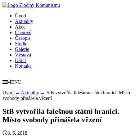
Úvod
Aktuality
Akce
Členové
Časopis
Studie
Galerie
Výstava
Dárci
Kontakt
MENU
Úvod
→
Aktuality
→
StB vytvořila falešnou státní hranici. Místo
svobody přinášela vězení
StB vytvořila falešnou státní hranici.
Místo svobody přinášela vězení
3. 6. 2018