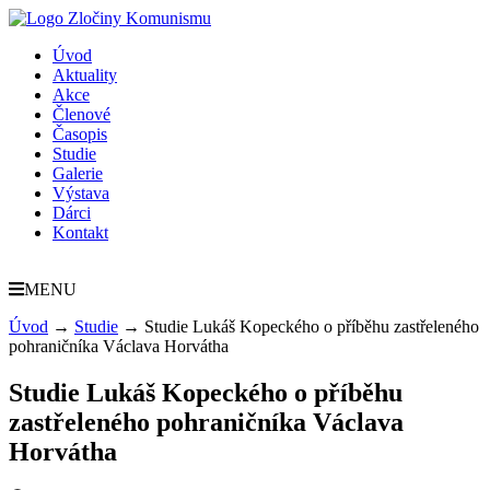
Úvod
Aktuality
Akce
Členové
Časopis
Studie
Galerie
Výstava
Dárci
Kontakt
MENU
Úvod
→
Studie
→
Studie Lukáš Kopeckého o příběhu zastřeleného
pohraničníka Václava Horvátha
Studie Lukáš Kopeckého o příběhu
zastřeleného pohraničníka Václava
Horvátha