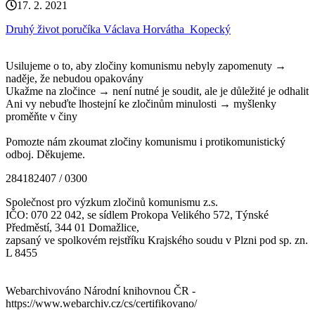
17. 2. 2021
Druhý život poručíka Václava Horvátha_Kopecký
Usilujeme o to, aby zločiny komunismu nebyly zapomenuty →
naděje, že nebudou opakovány
Ukažme na zločince → není nutné je soudit, ale je důležité je odhalit
Ani vy nebuďte lhostejní ke zločinům minulosti → myšlenky
proměňte v činy
Pomozte nám zkoumat zločiny komunismu i protikomunistický
odboj. Děkujeme.
284182407 / 0300
Společnost pro výzkum zločinů komunismu z.s.
IČO: 070 22 042, se sídlem Prokopa Velikého 572, Týnské
Předměstí, 344 01 Domažlice,
zapsaný ve spolkovém rejstříku Krajského soudu v Plzni pod sp. zn.
L 8455
Webarchivováno Národní knihovnou ČR -
https://www.webarchiv.cz/cs/certifikovano/