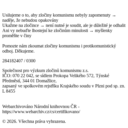
Usilujeme o to, aby zločiny komunismu nebyly zapomenuty →
naděje, že nebudou opakovány
Ukažme na zločince → není nutné je soudit, ale je důležité je odhalit
Ani vy nebuďte lhostejní ke zločinům minulosti → myšlenky
proměňte v činy
Pomozte nám zkoumat zločiny komunismu i protikomunistický
odboj. Děkujeme.
284182407 / 0300
Společnost pro výzkum zločinů komunismu z.s.
IČO: 070 22 042, se sídlem Prokopa Velikého 572, Týnské
Předměstí, 344 01 Domažlice,
zapsaný ve spolkovém rejstříku Krajského soudu v Plzni pod sp. zn.
L 8455
Webarchivováno Národní knihovnou ČR -
https://www.webarchiv.cz/cs/certifikovano/
© 2026. Všechna práva vyhrazena.