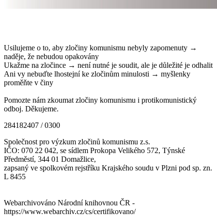
Usilujeme o to, aby zločiny komunismu nebyly zapomenuty →
naděje, že nebudou opakovány
Ukažme na zločince → není nutné je soudit, ale je důležité je odhalit
Ani vy nebuďte lhostejní ke zločinům minulosti → myšlenky
proměňte v činy
Pomozte nám zkoumat zločiny komunismu i protikomunistický
odboj. Děkujeme.
284182407 / 0300
Společnost pro výzkum zločinů komunismu z.s.
IČO: 070 22 042, se sídlem Prokopa Velikého 572, Týnské
Předměstí, 344 01 Domažlice,
zapsaný ve spolkovém rejstříku Krajského soudu v Plzni pod sp. zn.
L 8455
Webarchivováno Národní knihovnou ČR -
https://www.webarchiv.cz/cs/certifikovano/