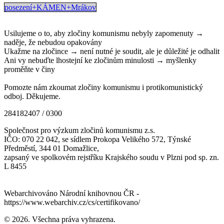
posezení+KÁMEN+Mrákov
Usilujeme o to, aby zločiny komunismu nebyly zapomenuty →
naděje, že nebudou opakovány
Ukažme na zločince → není nutné je soudit, ale je důležité je odhalit
Ani vy nebuďte lhostejní ke zločinům minulosti → myšlenky
proměňte v činy
Pomozte nám zkoumat zločiny komunismu i protikomunistický
odboj. Děkujeme.
284182407 / 0300
Společnost pro výzkum zločinů komunismu z.s.
IČO: 070 22 042, se sídlem Prokopa Velikého 572, Týnské
Předměstí, 344 01 Domažlice,
zapsaný ve spolkovém rejstříku Krajského soudu v Plzni pod sp. zn.
L 8455
Webarchivováno Národní knihovnou ČR -
https://www.webarchiv.cz/cs/certifikovano/
© 2026. Všechna práva vyhrazena.