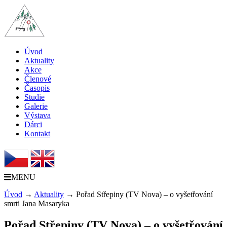
Úvod
Aktuality
Akce
Členové
Časopis
Studie
Galerie
Výstava
Dárci
Kontakt
MENU
Úvod
→
Aktuality
→
Pořad Střepiny (TV Nova) – o vyšetřování
smrti Jana Masaryka
Pořad Střepiny (TV Nova) – o vyšetřování