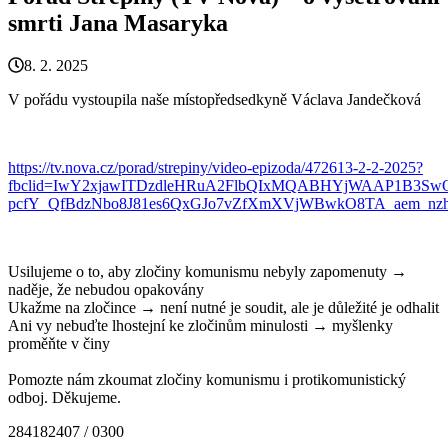
smrti Jana Masaryka
8. 2. 2025
V pořádu vystoupila naše místopředsedkyně Václava Jandečková
https://tv.nova.cz/porad/strepiny/video-epizoda/472613-2-2-2025?
fbclid=IwY2xjawITDzdleHRuA2FlbQIxMQABHYjWAAP1B3Sw
pcfY_QfBdzNbo8J81es6QxGJo7vZfXmXVjWBwkO8TA_aem_
Usilujeme o to, aby zločiny komunismu nebyly zapomenuty →
naděje, že nebudou opakovány
Ukažme na zločince → není nutné je soudit, ale je důležité je odhalit
Ani vy nebuďte lhostejní ke zločinům minulosti → myšlenky
proměňte v činy
Pomozte nám zkoumat zločiny komunismu i protikomunistický
odboj. Děkujeme.
284182407 / 0300