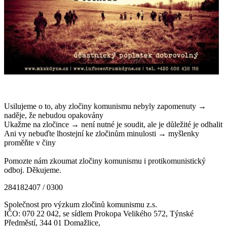
Usilujeme o to, aby zločiny komunismu nebyly zapomenuty →
naděje, že nebudou opakovány
Ukažme na zločince → není nutné je soudit, ale je důležité je odhalit
Ani vy nebuďte lhostejní ke zločinům minulosti → myšlenky
proměňte v činy
Pomozte nám zkoumat zločiny komunismu i protikomunistický
odboj. Děkujeme.
284182407 / 0300
Společnost pro výzkum zločinů komunismu z.s.
IČO: 070 22 042, se sídlem Prokopa Velikého 572, Týnské
Předměstí, 344 01 Domažlice,