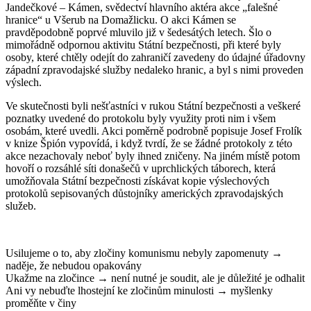
Jandečkové – Kámen, svědectví hlavního aktéra akce „falešné
hranice“ u Všerub na Domažlicku. O akci Kámen se
pravděpodobně poprvé mluvilo již v šedesátých letech. Šlo o
mimořádně odpornou aktivitu Státní bezpečnosti, při které byly
osoby, které chtěly odejít do zahraničí zavedeny do údajné úřadovny
západní zpravodajské služby nedaleko hranic, a byl s nimi proveden
výslech.
Ve skutečnosti byli nešťastníci v rukou Státní bezpečnosti a veškeré
poznatky uvedené do protokolu byly využity proti nim i všem
osobám, které uvedli. Akci poměrně podrobně popisuje Josef Frolík
v knize Špión vypovídá, i když tvrdí, že se žádné protokoly z této
akce nezachovaly neboť byly ihned zničeny. Na jiném místě potom
hovoří o rozsáhlé síti donašečů v uprchlických táborech, která
umožňovala Státní bezpečnosti získávat kopie výslechových
protokolů sepisovaných důstojníky amerických zpravodajských
služeb.
Usilujeme o to, aby zločiny komunismu nebyly zapomenuty →
naděje, že nebudou opakovány
Ukažme na zločince → není nutné je soudit, ale je důležité je odhalit
Ani vy nebuďte lhostejní ke zločinům minulosti → myšlenky
proměňte v činy