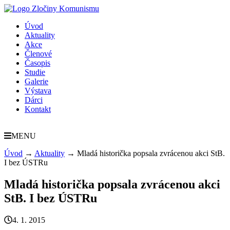
Úvod
Aktuality
Akce
Členové
Časopis
Studie
Galerie
Výstava
Dárci
Kontakt
MENU
Úvod
→
Aktuality
→
Mladá historička popsala zvrácenou akci StB.
I bez ÚSTRu
Mladá historička popsala zvrácenou akci
StB. I bez ÚSTRu
4. 1. 2015