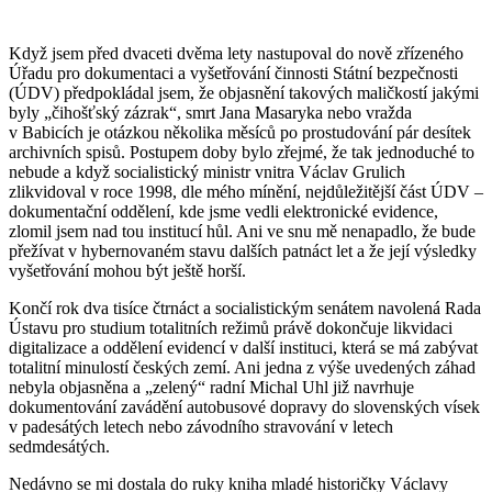
Když jsem před dvaceti dvěma lety nastupoval do nově zřízeného
Úřadu pro dokumentaci a vyšetřování činnosti Státní bezpečnosti
(ÚDV) předpokládal jsem, že objasnění takových maličkostí jakými
byly „čihošťský zázrak“, smrt Jana Masaryka nebo vražda
v Babicích je otázkou několika měsíců po prostudování pár desítek
archivních spisů. Postupem doby bylo zřejmé, že tak jednoduché to
nebude a když socialistický ministr vnitra Václav Grulich
zlikvidoval v roce 1998, dle mého mínění, nejdůležitější část ÚDV –
dokumentační oddělení, kde jsme vedli elektronické evidence,
zlomil jsem nad tou institucí hůl. Ani ve snu mě nenapadlo, že bude
přežívat v hybernovaném stavu dalších patnáct let a že její výsledky
vyšetřování mohou být ještě horší.
Končí rok dva tisíce čtrnáct a socialistickým senátem navolená Rada
Ústavu pro studium totalitních režimů právě dokončuje likvidaci
digitalizace a oddělení evidencí v další instituci, která se má zabývat
totalitní minulostí českých zemí. Ani jedna z výše uvedených záhad
nebyla objasněna a „zelený“ radní Michal Uhl již navrhuje
dokumentování zavádění autobusové dopravy do slovenských vísek
v padesátých letech nebo závodního stravování v letech
sedmdesátých.
Nedávno se mi dostala do ruky kniha mladé historičky Václavy