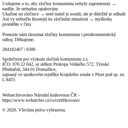
Usilujeme o to, aby zločiny komunismu nebyly zapomenuty →
naděje, že nebudou opakovány
Ukažme na zločince → není nutné je soudit, ale je důležité je odhalit
Ani vy nebuďte lhostejní ke zločinům minulosti → myšlenky
proměňte v činy
Pomozte nám zkoumat zločiny komunismu i protikomunistický
odboj. Děkujeme.
284182407 / 0300
Společnost pro výzkum zločinů komunismu z.s.
IČO: 070 22 042, se sídlem Prokopa Velikého 572, Týnské
Předměstí, 344 01 Domažlice,
zapsaný ve spolkovém rejstříku Krajského soudu v Plzni pod sp. zn.
L 8455
Webarchivováno Národní knihovnou ČR -
https://www.webarchiv.cz/cs/certifikovano/
© 2026. Všechna práva vyhrazena.