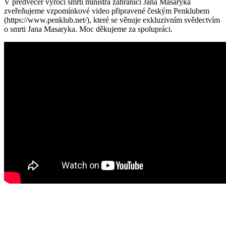
V předvečer výročí smrti ministra zahraničí Jana Masaryka
zveřeňujeme vzpomínkové video připravené českým Penklubem
(https://www.penklub.net/), které se věnuje exkluzivním svědectvím
o smrti Jana Masaryka. Moc děkujeme za spolupráci.